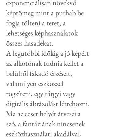
exponenciálisan növekvő
képtömeg mint a purhab be
fogja tölteni a teret, a
lehetséges képhasználatok
összes hasadékát.
A legutóbbi időkig a jó képért
az alkotónak tudnia kellet a
belülről fakadó érzéseit,
valamilyen eszközzel
rögzíteni, egy tárgyi vagy
digitális ábrázolást létrehozni.
Ma az ecset helyét átveszi a
szó, a fantáziának nincsenek
eszközhasználati akadályai,