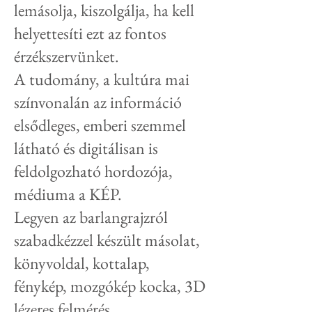
lemásolja, kiszolgálja, ha kell
helyettesíti ezt az fontos
érzékszervünket.
A tudomány, a kultúra
mai
színvonalán az információ
elsődleges, emberi szemmel
látható és digitálisan is
feldolgozható hordozója,
médiuma a KÉP.
Legyen az barlangrajzról
szabadkézzel készült másolat,
könyvoldal, kottalap,
fénykép, mozgókép kocka, 3D
lézeres felmérés,